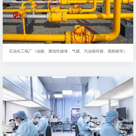
石油化工电厂（油罐、腐蚀性罐体、气罐、汽油储存罐、酒精罐等）