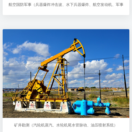
航空国防军事（兵器爆炸冲击波、水下兵器爆炸、航空发动机、军事
矿井勘测（汽轮机蒸汽、水轮机尾水管脉动、油压喷射系统）