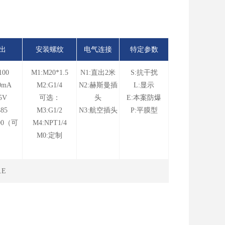
出
安装螺纹
电气连接
特定参数
100
M1:M20*1.5
N1:直出2米
S:抗干扰
0mA
M2:G1/4
N2:赫斯曼插
L:显示
5V
可选：
头
E:本案防爆
85
M3:G1/2
N3:航空插头
P:平膜型
00（可
M4:NPT1/4
M0:定制
.E