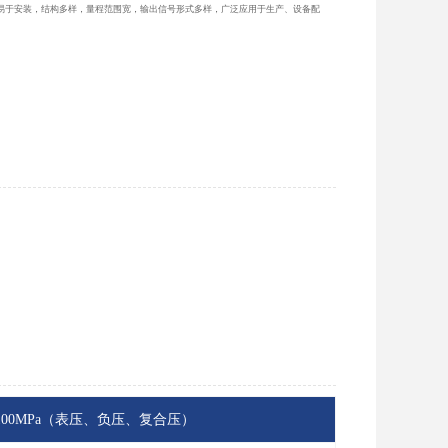
易于安装，结构多样，量程范围宽，输出信号形式多样，广泛应用于生产、设备配
MPa...100MPa（表压、负压、复合压）