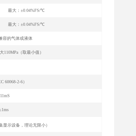
℃ 最大：±0.04%FS/℃
℃ 最大：±0.04%FS/℃
钢兼容的气体或液体
110MPa（取最小值）
:10-90%FS）
C 60068-2-6）
 ， 11mS
≤1ms
集显示设备，理论无限小）