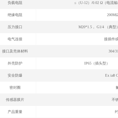
负载电阻
≤（U-12）/0.02 Ω（
绝缘电阻
200M
压力接口
M20*1.5， G1/4 （
电气连接
接插件或
接口及壳体材料
304/
外壳防护
IP65（插头型
安全防爆
Ex ia
密封圈
传感器膜片
不锈
产品重量
约