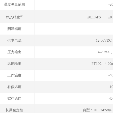
温度测量范围
-2
①
静态精度
±0.1%FS ±0
测温精度
供电电源
12-36VD
压力输出
4-20mA 
温度输出
PT100、4-20
工作温度
-4
补偿温度
-1
贮存温度
-4
长期稳定性
典型：±0.1%FS/