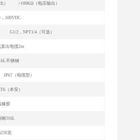
电流输出） >100KΩ（电压输出）
Ω，100VDC
典型） G1/2，NPT1/4（可选）
直出电缆2m
316L不锈钢
） IP67（电缆型）
Ⅱ CT6（本安）
氟橡胶
钢316L
250克