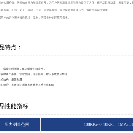
综合实用价值。同时输出压力和温度信号，为用户同时测量温度和压力提供了方便。该产品性能稳定，质量可靠，
科研实验、石油、化工、建材、冶金、环保等领域，实现同时对流体压力、温度的高精度测量。
据用户的具体要求特殊设计、定制，满足各种实际应用需求。
品特点：
压力、温度同时测量，保证测量的同步性，
同时获得两个参量，节省空间，性价比高，增大系统的可靠性
一体式结构，坚固耐用
可靠的保护，有效保证测量有效精度不受外界影响
品性能指标
压力测量范围
-100KPa~0-10KPa...1