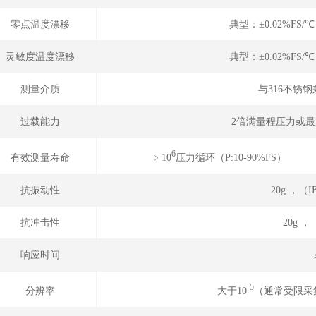
零点温度漂移
典型：±0.02%FS/
灵敏度温度漂移
典型：±0.02%FS/
测量介质
与316不锈
过载能力
2倍满量程压力或最大
6
﹥10
压力循环（P
有效测量寿命
抗振动性
20g ，（IE
抗冲击性
20g
响应时间
-5
大于10
（通常受限采
分辨率