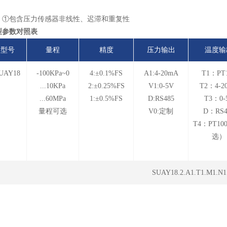
：①包含压力传感器非线性、迟滞和重复性
型参数对照表
型号
量程
精度
压力输出
温度输
UAY18
-100KPa~0
4:±0.1%FS
A1:4-20mA
T1：PT
...10KPa
2:±0.25%FS
V1:0-5V
T2：4-2
...60MPa
1:±0.5%FS
D:RS485
T3：0-
量程可选
V0:定制
D：RS4
T4：PT10
选）
SUAY18.2.A1.T1.M1.N1