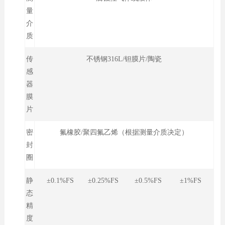
量
介
质
传
不锈钢316L/钽膜片/陶瓷
感
器
膜
片
密
氟橡胶/聚四氟乙烯（根据测量介质决定）
封
圈
静
±0.1%FS ±0.25%FS ±0.5%FS ±1%FS
态
精
度