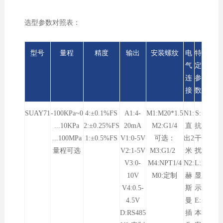
选型参数对照表：
型号
量程
精度
输出
安装螺纹
电
特
气
定
连
参
接
数
SUAY71
-100KPa~0
4:±0.1%FS
A1:4-
M1:M20*1.5
N1:
S:
...10KPa
2:±0.25%FS
20mA
M2:G1/4
直
抗
...100MPa
1:±0.5%FS
V1:0-5V
可选：
出2
干
量程可选
V2:1-5V
M3:G1/2
米
扰
V3:0-
M4:NPT1/4
N2:
L:
10V
M0:定制
赫
显
V4:0.5-
斯
示
4.5V
曼
E:
D:RS485
插
本