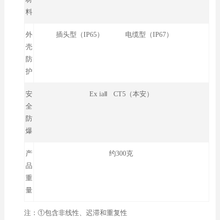
料
外
插头型（IP65） 电缆型（IP67）
壳
防
护
安
Ex iaⅡ CT5（本安）
全
防
爆
产
约300克
品
重
量
注：①包含非线性、迟滞和重复性