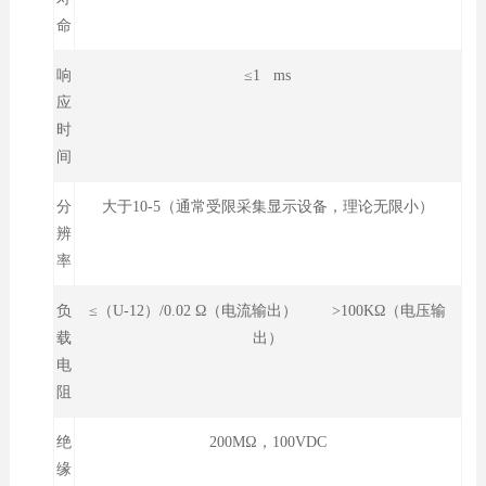
命
响
≤1 ms
应
时
间
分
大于10-5（通常受限采集显示设备，理论无限小）
辨
率
负
≤（U-12）/0.02 Ω（电流输出） >100KΩ（电压输
载
出）
电
阻
绝
200MΩ，100VDC
缘