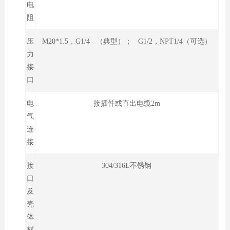
电
阻
压
M20*1.5，G1/4 （典型）； G1/2，NPT1/4（可选）
力
接
口
电
接插件或直出电缆2m
气
连
接
接
304/316L不锈钢
口
及
壳
体
材