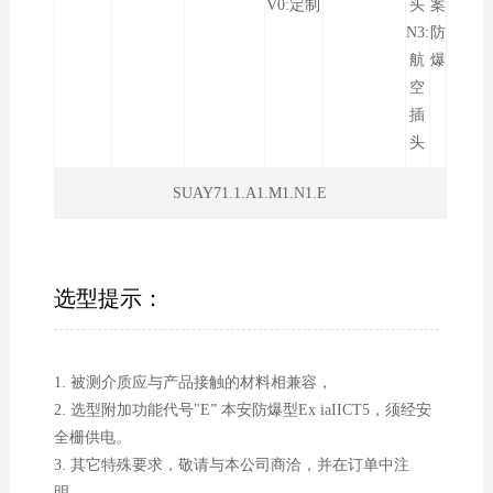
V0:定制
头
案
N3:
防
航
爆
空
插
头
SUAY71.1.A1.M1.N1.E
选型提示：
1. 被测介质应与产品接触的材料相兼容，
2. 选型附加功能代号"E” 本安防爆型Ex iaIICT5，须经安
全栅供电。
3. 其它特殊要求，敬请与本公司商洽，并在订单中注
明。