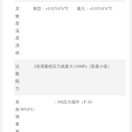
灵
典型：±0.02%FS/℃ 最大：±0.05%FS/℃
敏
度
温
度
漂
移
过
2倍满量程压力或最大110MPa（取最小值）
载
能
力
有
﹥106压力循环（P:10-
效
90%FS）
测
量
寿