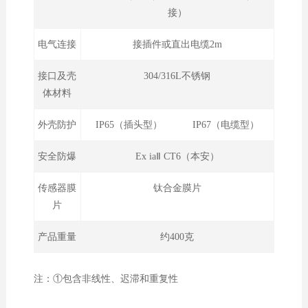
接）
电气连接
接插件或直出电缆2m
接口及壳
304/316L不锈钢
体材料
外壳防护
IP65（插头型） IP67（电缆型）
安全防爆
Ex iaⅡ CT6（本安）
传感器膜
钛合金膜片
片
产品重量
约400克
注：①包含非线性、迟滞和重复性