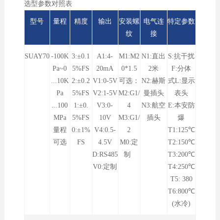
选型参数对照表
型号
量程
精度
输出
安装螺
电气连
特定参数
纹
接
SUAY70
-100K
3:±0.1
A1:4-
M1:M2
N1:直出
S:抗干扰
Pa~0
5%FS
20mA
0*1.
5
2米
F:分体
...10K
2:±0.2
V1:0-5V
可选：
N2:赫斯
式L:显示
Pa
5%FS
V2:1-5V
M2:G1/
曼插头
表头
...100
1:±0.
V3:0-
4
N3:航空
E:本安防
MPa
5%FS
10V
M3:G1/
插头
爆
量程
0:±1%
V4:0.5-
2
T1:125℃
可选
FS
4.5V
M0:定
T2:150℃
D:RS485
制
T3:200℃
V0:定制
T4:250℃
T5: 380
T6:800℃
(水冷)