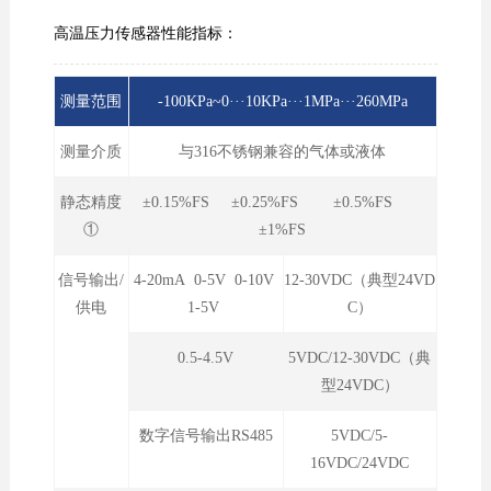
高温压力传感器性能指标：
测量范围
-100KPa~0···10KPa···1MPa···260MPa
测量介质
与316不锈钢兼容的气体或液体
静态精度
±0.15%FS ±0.25%FS ±0.5%FS
①
±1%FS
信号输出/
4-20mA 0-5V 0-10V
12-30VDC（典型24VD
供电
1-5V
C）
0.5-4.5V
5VDC/12-30VDC（典
型24VDC）
数字信号输出RS485
5VDC/5-
16VDC/24VDC