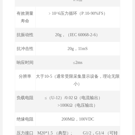
有效测量
﹥10^6压力循环（P:10-90%FS）
寿命
抗振动性
20g，（IEC 60068-2-6）
抗冲击性
20g，11mS
响应时间
≤2ms
分辨率
大于10-5（通常受限采集显示设备，理论无限
小）
负载电阻
≤（U-12）/0.02 Ω（电流输出）
>100KΩ（电压输出）
绝缘电阻
200MΩ，100VDC
压力接口
M20*1.5 （典型）; G1/2，G1/4 （可转